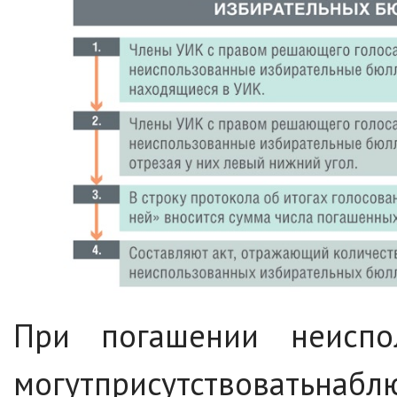
При погашении неиспо
могутприсутствоватьнаб