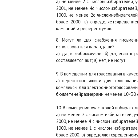
а) не менее 2 с числом избирателей,
2001, не менее 4с числомизбирателей
1000, не менее 2с числомизбирателе
более 2000; в) определяетсярешение
кампаний и референдумов.
8. Могут ли для снабжения письмен
использоваться карандаши?
а) да, в любомслучае; б) да, если в
составляется акт; в) нет, не могут.
9. В помещении для голосования в каче
а) переносные ящики для голосовани
комплексы для электронногоголосования
бюллетенейразмерами неменее 10×30 с
10. В помещении участковой избирател
а) не менее 2 с числом избирателей, 
2000, не менее 4 с числом избирателе
1000, не менее 1 с числом избирател
более 2000; в) определяетсярешениему