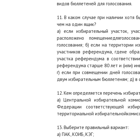
видов бюллетеней для голосования.
11. В каком случае при наличии хотя 
чем на один ящик?
а) если избирательный участок, уч
расположено помещениедляголосова
голосования; б) если на территории и
участников референдума, гдене образ
участка референдума в соответствии
референдума старше 80 лет и (или) ин
г) если при совмещении дней голосов
двум избирательным бюллетеням; д) в с
12. Кем определяется перечень избира
а) Центральной избирательной коми
Федерации соответствующей избир
территориальной избирательнойкомисс
13. Выберите правильный вариант:
а) ПАК, КОИБ, КЭГ;