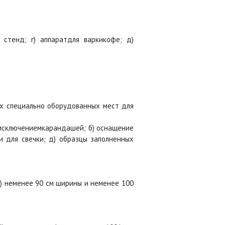
 стенд; г) аппаратдля варкикофе; д)
.
ых специально оборудованных мест для
 исключениемкарандашей; б) оснащение
ки для свечки; д) образцы заполненных
в) неменее 90 см ширины и неменее 100