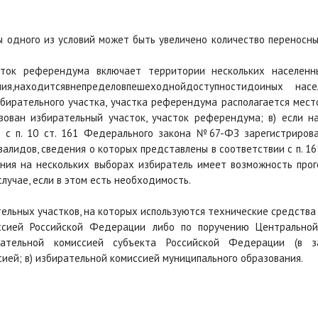
бы одного из условий может быть увеличено количество переносны
асток референдума включает территории нескольких населенны
ния,находитсявнепределовпешеходнойдоступностидоиных на
збирательного участка, участка референдума располагается мес
ован избирательный участок, участок референдума; в) если н
 с п. 10 ст. 161 Федерального закона №67-ФЗ зарегистрирова
валидов, сведения о которых представлены в соответствии с п. 1
ания на нескольких выборах избиратель имеет возможность про
лучае, если в этом есть необходимость.
тельных участков, на которых используются технические средства
ссией Российской Федерации либо по поручению Центральной
ательной комиссией субъекта Российской Федерации (в за
ией; в) избирательной комиссией муниципального образования.