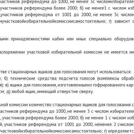
 участников референдума до 1000, не менее 3с числомизбирател
,участников референдума более 2000; б) не менее1 с числом и
й,участников референдума от 1001 до 2000, не менее 3с число
мучастковойизбирательнойкомиссиисамостоятельно; г) зависит 
ными принадлежностями кабин или иных специально оборудов
 распоряжении участковой избирательной комиссии не имеется 
стве стационарных ящиков для голосования могут использоваться:
я; б) технические средства подсчета голосов (комплексы обра
); в) ящики для голосования, изготовленныеиз гофрированного кар
м; д) любой ящик, имеющий отверстие сверху.
ьной комиссии количество стационарных ящиков для голосования с
участников референдума до 1000, не менее 3 с числом избирател
й, участников референдума более 2000; б) не менее 1 с числом и
ей, участников референдума от 1001 до 2000, неменее 2 счисло
частковойизбирательнойкомиссиисамостоятельно; г) определяется