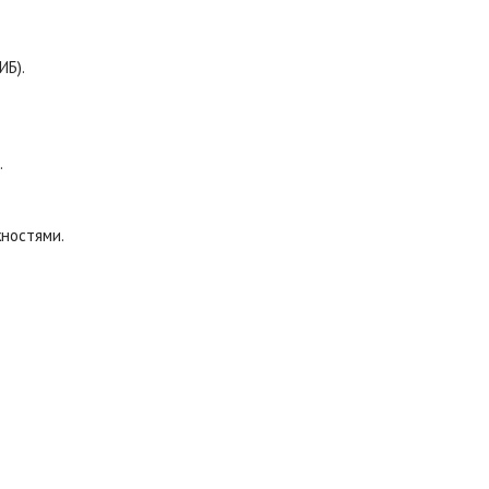
ИБ).
.
жностями.