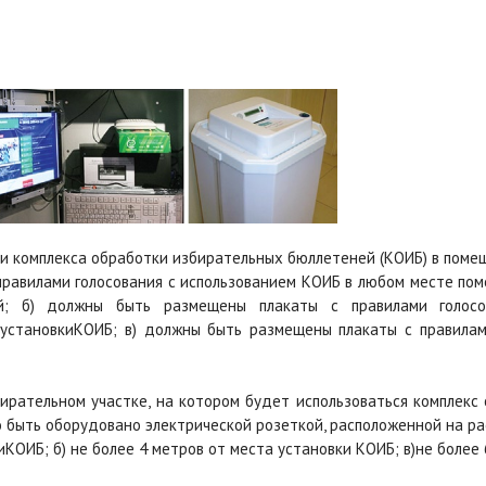
нии комплекса обработки избирательных бюллетеней (КОИБ) в поме
правилами голосования с использованием КОИБ в любом месте пом
ей; б) должны быть размещены плакаты с правилами голос
становкиКОИБ; в) должны быть размещены плакаты с правилам
бирательном участке, на котором будет использоваться комплекс
 быть оборудовано электрической розеткой, расположенной на ра
иКОИБ; б) не более 4 метров от места установки КОИБ; в)не боле