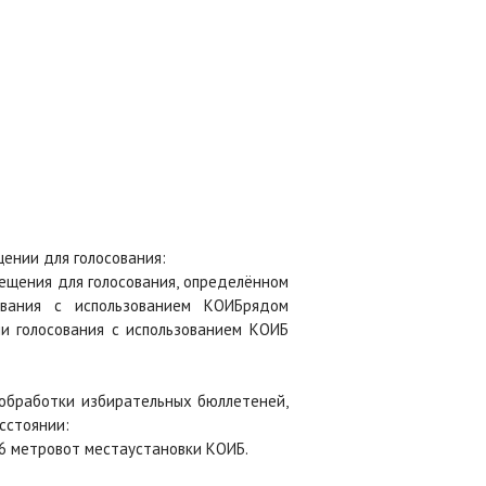
щении для голосования:
ещения для голосования, определённом
ования с использованием КОИБрядом
и голосования с использованием КОИБ
 обработки избирательных бюллетеней,
сстоянии:
е 6 метровот местаустановки КОИБ.