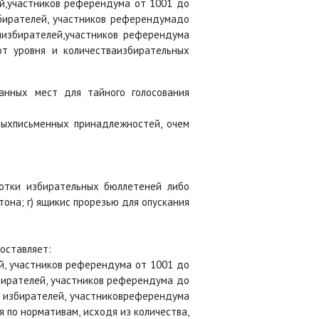
ей,участников референдума от 1001 до
збирателей, участников референдумадо
мизбирателей,участников референдума
от уровня и количестваизбирательных
анных мест для тайного голосования
иныхписьменных принадлежностей, очем
ботки избирательных бюллетеней либо
тона; г) ящикис прорезью для опускания
оставляет:
ей, участников референдума от 1001 до
збирателей, участников референдума до
м избирателей, участниковреферендума
 по нормативам, исходя из количества,